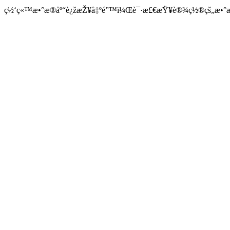
ç½‘ç«™æ•°æ®åº“è¿žæŽ¥å‡ºé”™ï¼Œè¯·æ£€æŸ¥è®¾ç½®çš„æ•°æ®å